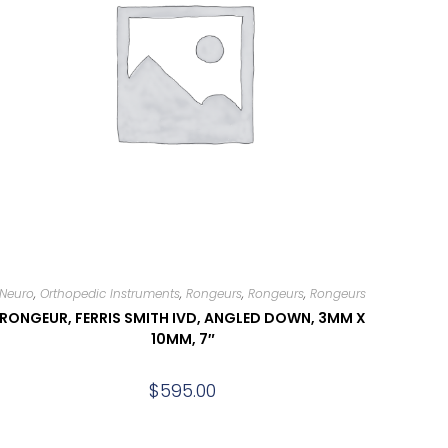
Neuro
,
Orthopedic Instruments
,
Rongeurs
,
Rongeurs
,
Rongeurs
RONGEUR, FERRIS SMITH IVD, ANGLED DOWN, 3MM X
10MM, 7″
$
595.00
Add to cart