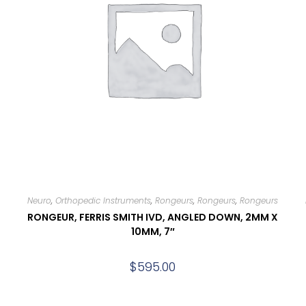
Neuro
,
Orthopedic Instruments
,
Rongeurs
,
Rongeurs
,
Rongeurs
RONGEUR, FERRIS SMITH IVD, ANGLED DOWN, 2MM X
10MM, 7″
$
595.00
Add to cart