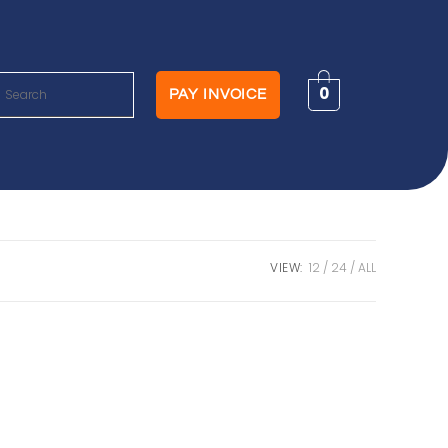
0
PAY INVOICE
VIEW:
12
24
ALL