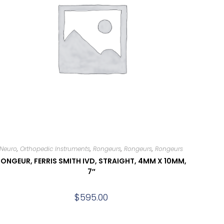
Neuro
,
Orthopedic Instruments
,
Rongeurs
,
Rongeurs
,
Rongeurs
ONGEUR, FERRIS SMITH IVD, STRAIGHT, 4MM X 10MM,
7″
$
595.00
Add to cart