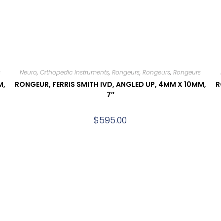
s
Neuro
,
Orthopedic Instruments
,
Rongeurs
,
Rongeurs
,
Rongeurs
M,
RONGEUR, FERRIS SMITH IVD, ANGLED UP, 4MM X 10MM,
R
7″
$
595.00
Add to cart