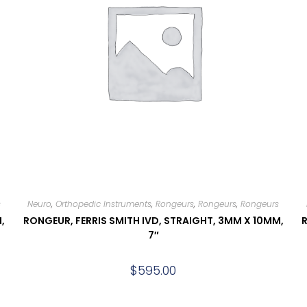
s
Neuro
,
Orthopedic Instruments
,
Rongeurs
,
Rongeurs
,
Rongeurs
,
RONGEUR, FERRIS SMITH IVD, STRAIGHT, 3MM X 10MM,
R
7″
$
595.00
Add to cart