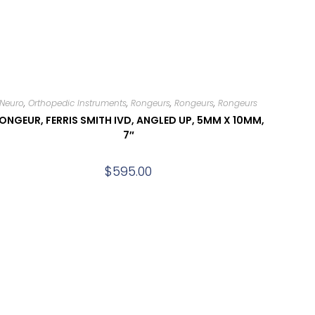
Neuro
,
Orthopedic Instruments
,
Rongeurs
,
Rongeurs
,
Rongeurs
ONGEUR, FERRIS SMITH IVD, ANGLED UP, 5MM X 10MM,
7″
$
595.00
Add to cart