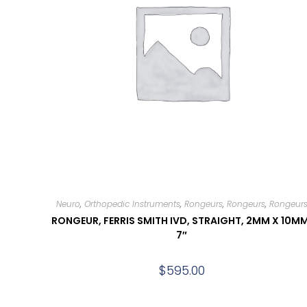
Neuro
,
Orthopedic Instruments
,
Rongeurs
,
Rongeurs
,
Rongeur
RONGEUR, FERRIS SMITH IVD, STRAIGHT, 2MM X 10MM
7″
$
595.00
Add to cart