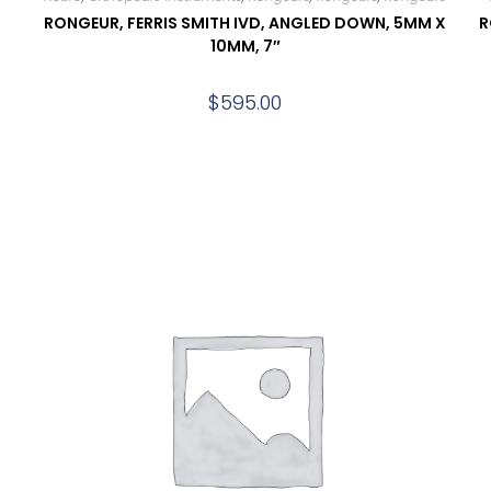
X
RONGEUR, FERRIS SMITH IVD, ANGLED DOWN, 5MM X
R
10MM, 7″
$
595.00
Add to cart