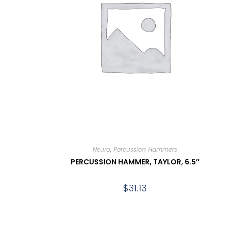
Neuro
,
Percussion Hammers
PERCUSSION HAMMER, TAYLOR, 6.5″
$
31.13
Add to cart