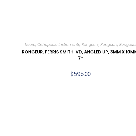
Neuro
,
Orthopedic Instruments
,
Rongeurs
,
Rongeurs
,
Rongeur
RONGEUR, FERRIS SMITH IVD, ANGLED UP, 3MM X 10M
7″
$
595.00
Add to cart